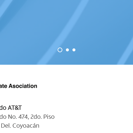
ado AT&T
o No. 474, 2do. Piso
, Del. Coyoacán