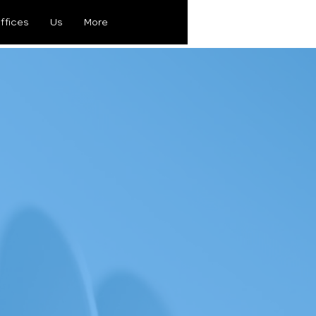
ffices
Us
More